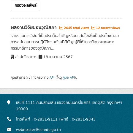
กรองผลลัพธ์
ผลงานวิจัยของวุฒิสภา
2645 total views
12 recent views
รายงานการวิจัยที่เป็นประเด็นสำคัญหรือน่าสนใจเพื่อเป็นประโยชน์ต่อ
การสนับสนุนการปฏิบัติงานด้านนิติบัญญัติให้แก่วุฒิสภาและคณะ
กรรมาธิการของวุฒิสภา...
สำนักวิชาการ
18 เมษายน 2567
คุณสามารถเข้าถึงคลังทาง
API
(ให้ดู
คู่มือ API
).
เลขที่ 1111 ถนนสามเสน แขวงถนนนครไชยศรี เขตดุสิต กรุงเทพฯ
10300
โทรศัพท์ : 0-2831-9111 แฟกซ์ : 0-2831-9343
webmaster@senate.go.th