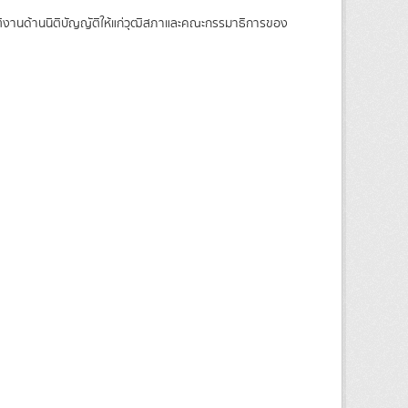
บัติงานด้านนิติบัญญัติให้แก่วุฒิสภาและคณะกรรมาธิการของ