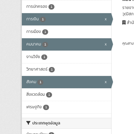
การปกครอง
1
รายงาน
วุฒิสภา
การเงิน
x
1
สำนั
การเมือง
1
คุณสาม
คมนาคม
x
1
งานวิจัย
1
วิทยาศาสตร์
1
สังคม
x
1
สิ่งแวดล้อม
1
เศรษฐกิจ
1
ประเภทชุดข้อมูล