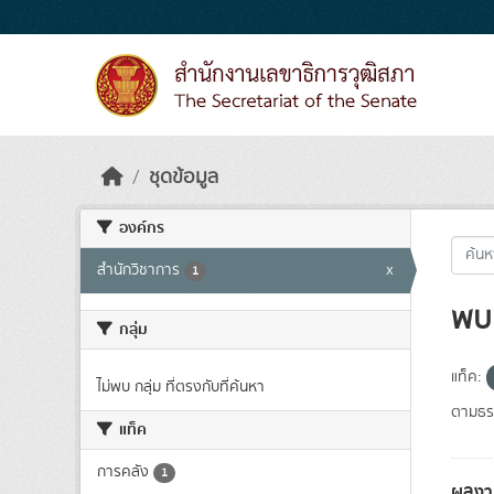
Skip to main content
ชุดข้อมูล
องค์กร
สำนักวิชาการ
x
1
พบ 
กลุ่ม
แท็ค:
ไม่พบ กลุ่ม ที่ตรงกับที่ค้นหา
ตามธรร
แท็ค
การคลัง
1
ผลงา