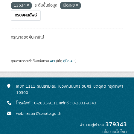
13634
ระดับชั้นข้อมูล:
เปิดเผย
กรองผลลัพธ์
กรุณาลองค้นหาใหม่
คุณสามารถเข้าถึงคลังทาง
API
(ให้ดู
คู่มือ API
).
เลขที่ 1111 ถนนสามเสน แขวงถนนนครไชยศรี เขตดุสิต กรุงเทพฯ
10300
โทรศัพท์ : 0-2831-9111 แฟกซ์ : 0-2831-9343
webmaster@senate.go.th
379343
จำนวนผู้เข้าชม
นโยบายเว็บไซต์