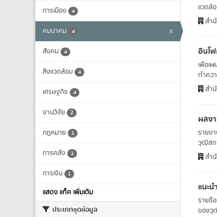
แวดล้อม
การเมือง
4
สำนั
คมนาคม
x
4
อินโ
สังคม
4
เพื่อเ
สิ่งแวดล้อม
4
ทำความ
สำนั
เศรษฐกิจ
4
งานวิจัย
2
ผลงา
กฎหมาย
รายงาน
1
วุฒิสภา
การคลัง
1
สำนั
การเงิน
1
แนะนำ
แสดง แท็ค เพิ่มเติม
รายชื่
ประเภทชุดข้อมูล
ของวุฒ