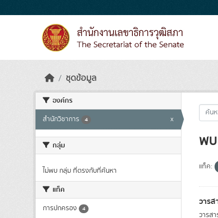
Skip to main content
ชุดข้อมูล
องค์กร
สำนักวิชาการ
x
4
พบ 
กลุ่ม
แท็ค:
ไม่พบ กลุ่ม ที่ตรงกับที่ค้นหา
แท็ค
วารสา
การปกครอง
4
วารสาร