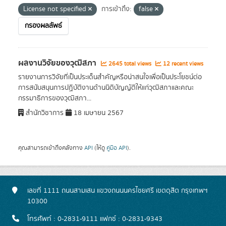
License not specified
การเข้าถึง:
false
กรองผลลัพธ์
ผลงานวิจัยของวุฒิสภา
2645 total views
12 recent views
รายงานการวิจัยที่เป็นประเด็นสำคัญหรือน่าสนใจเพื่อเป็นประโยชน์ต่อ
การสนับสนุนการปฏิบัติงานด้านนิติบัญญัติให้แก่วุฒิสภาและคณะ
กรรมาธิการของวุฒิสภา...
สำนักวิชาการ
18 เมษายน 2567
คุณสามารถเข้าถึงคลังทาง
API
(ให้ดู
คู่มือ API
).
เลขที่ 1111 ถนนสามเสน แขวงถนนนครไชยศรี เขตดุสิต กรุงเทพฯ
10300
โทรศัพท์ : 0-2831-9111 แฟกซ์ : 0-2831-9343