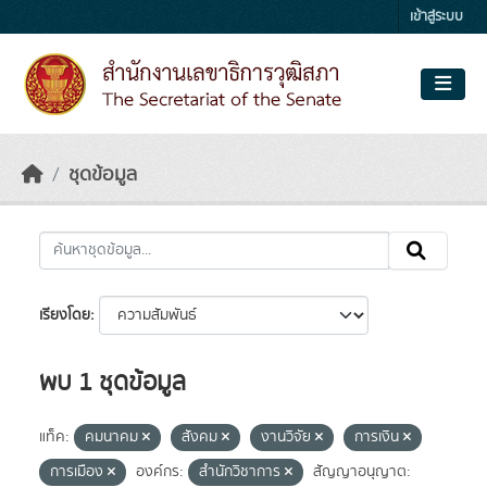
Skip to main content
เข้าสู่ระบบ
ชุดข้อมูล
เรียงโดย
พบ 1 ชุดข้อมูล
แท็ค:
คมนาคม
สังคม
งานวิจัย
การเงิน
การเมือง
องค์กร:
สำนักวิชาการ
สัญญาอนุญาต: