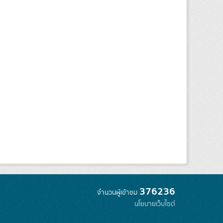
376236
จำนวนผู้เข้าชม
นโยบายเว็บไซต์