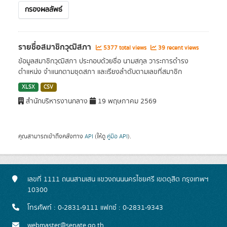
กรองผลลัพธ์
รายชื่อสมาชิกวุฒิสภา
5377 total views
39 recent views
ข้อมูลสมาชิกวุฒิสภา ประกอบด้วยชื่อ นามสกุล วาระการดำรง
ตำแหน่ง จำแนกตามชุดสภา และเรียงลำดับตามเลขที่สมาชิก
XLSX
CSV
สำนักบริหารงานกลาง
19 พฤษภาคม 2569
คุณสามารถเข้าถึงคลังทาง
API
(ให้ดู
คู่มือ API
).
เลขที่ 1111 ถนนสามเสน แขวงถนนนครไชยศรี เขตดุสิต กรุงเทพฯ
10300
โทรศัพท์ : 0-2831-9111 แฟกซ์ : 0-2831-9343
webmaster@senate.go.th