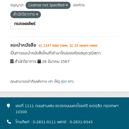
อนุญาต:
License not specified
องค์กร:
สำนักวิชาการ
กรองผลลัพธ์
แนะนำหนังสือ
1347 total views
23 recent views
เป็นการแนะนำหนังสือใหม่ที่เข้ามาใหม่ของห้องสมุดวุฒิสภา
สำนักวิชาการ
26 มีนาคม 2567
คุณสามารถเข้าถึงคลังทาง
API
(ให้ดู
คู่มือ API
).
เลขที่ 1111 ถนนสามเสน แขวงถนนนครไชยศรี เขตดุสิต กรุงเทพฯ
10300
โทรศัพท์ : 0-2831-9111 แฟกซ์ : 0-2831-9343