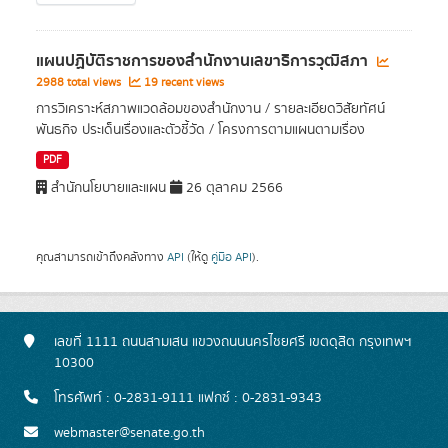
แผนปฏิบัติราชการของสำนักงานเลขาธิการวุฒิสภา
2988 total views
19 recent views
การวิเคราะห์สภาพแวดล้อมของสำนักงาน / รายละเอียดวิสัยทัศน์
พันธกิจ ประเด็นเรื่องและตัวชี้วัด / โครงการตามแผนตามเรื่อง
PDF
สำนักนโยบายและแผน
26 ตุลาคม 2566
คุณสามารถเข้าถึงคลังทาง
API
(ให้ดู
คู่มือ API
).
เลขที่ 1111 ถนนสามเสน แขวงถนนนครไชยศรี เขตดุสิต กรุงเทพฯ
10300
โทรศัพท์ : 0-2831-9111 แฟกซ์ : 0-2831-9343
webmaster@senate.go.th