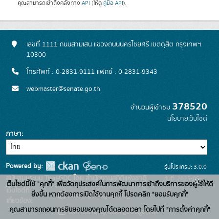
คุณสามารถเข้าถึงคลังทาง
API
(ให้ดู
คู่มือ API
).
เลขที่ 1111 ถนนสามเสน แขวงถนนนครไชยศรี เขตดุสิต กรุงเทพฯ
10300
โทรศัพท์ : 0-2831-9111 แฟกซ์ : 0-2831-9343
webmaster@senate.go.th
378520
จำนวนผู้เข้าชม
นโยบายเว็บไซต์
ภาษา
Powered by:
รุ่นโปรแกรม: 3.0.0
สนับสนุนระบบ Thai-GDC โดย สำนักงานสถิติแห่งชาติ
วันที่: 2025-05-
x
เว็บไซต์นี้ใช้ "คุกกี้" เพื่อวัตถุประสงค์ในการพัฒนาการเข้าถึงบริการของผู้ใช้ให้ดี
เว็บไซต์ที่
30
ยิ่งขึ้น หากต้องการเปิดใช้งานคุกกี้ โปรดคลิก "ยอมรับคุกกี้"
ระบบบัญชีข้อมูลภาครัฐ
เกี่ยวข้อง:
คุณสามารถถอนการยินยอมของคุณได้ตลอดเวลา โดยไปที่ "การตั้งค่าคุกกี้"
บริการนามานุกรมบัญชีข้อมูลภาค