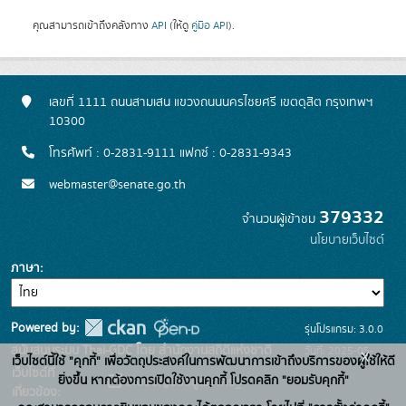
คุณสามารถเข้าถึงคลังทาง
API
(ให้ดู
คู่มือ API
).
เลขที่ 1111 ถนนสามเสน แขวงถนนนครไชยศรี เขตดุสิต กรุงเทพฯ
10300
โทรศัพท์ : 0-2831-9111 แฟกซ์ : 0-2831-9343
webmaster@senate.go.th
379332
จำนวนผู้เข้าชม
นโยบายเว็บไซต์
ภาษา
Powered by:
รุ่นโปรแกรม: 3.0.0
สนับสนุนระบบ Thai-GDC โดย สำนักงานสถิติแห่งชาติ
วันที่: 2025-05-
x
เว็บไซต์นี้ใช้ "คุกกี้" เพื่อวัตถุประสงค์ในการพัฒนาการเข้าถึงบริการของผู้ใช้ให้ดี
เว็บไซต์ที่
30
ยิ่งขึ้น หากต้องการเปิดใช้งานคุกกี้ โปรดคลิก "ยอมรับคุกกี้"
ระบบบัญชีข้อมูลภาครัฐ
เกี่ยวข้อง: