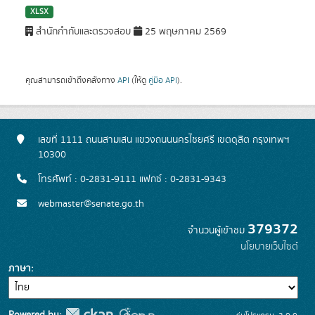
XLSX
สำนักกำกับและตรวจสอบ
25 พฤษภาคม 2569
คุณสามารถเข้าถึงคลังทาง
API
(ให้ดู
คู่มือ API
).
เลขที่ 1111 ถนนสามเสน แขวงถนนนครไชยศรี เขตดุสิต กรุงเทพฯ
10300
โทรศัพท์ : 0-2831-9111 แฟกซ์ : 0-2831-9343
webmaster@senate.go.th
379372
จำนวนผู้เข้าชม
นโยบายเว็บไซต์
ภาษา
Powered by: