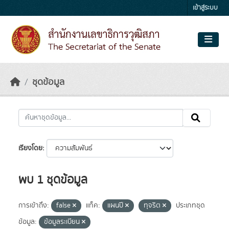
Skip to main content
เข้าสู่ระบบ
ชุดข้อมูล
เรียงโดย
พบ 1 ชุดข้อมูล
การเข้าถึง:
false
แท็ค:
แผนปี
ทุจริต
ประเภทชุด
ข้อมูล:
ข้อมูลระเบียน