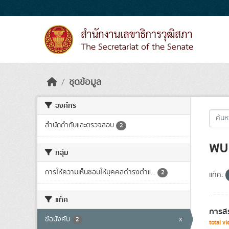
Skip to main content
ชุดข้อมูล
องค์กร
สำนักกำกับและตรวจสอบ
2
พบ 
กลุ่ม
การให้ความเห็นชอบให้บุคคลดำรงตำแ...
2
แท็ค:
แท็ค
การส
ข้อบังคับ
x
2
total v