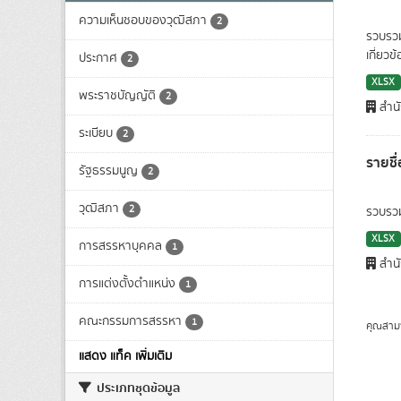
ความเห็นชอบของวุฒิสภา
2
รวบรวม
เกี่ยว
ประกาศ
2
XLSX
พระราชบัญญัติ
2
สำน
ระเบียบ
2
รายชื
รัฐธรรมนูญ
2
วุฒิสภา
2
รวบรวม
XLSX
การสรรหาบุคคล
1
สำน
การแต่งตั้งตำแหน่ง
1
คณะกรรมการสรรหา
1
คุณสาม
แสดง แท็ค เพิ่มเติม
ประเภทชุดข้อมูล