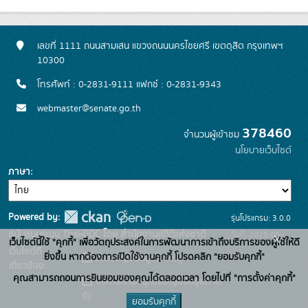
เลขที่ 1111 ถนนสามเสน แขวงถนนนครไชยศรี เขตดุสิต กรุงเทพฯ
10300
โทรศัพท์ : 0-2831-9111 แฟกซ์ : 0-2831-9343
webmaster@senate.go.th
378460
จำนวนผู้เข้าชม
นโยบายเว็บไซต์
ภาษา
Powered by:
รุ่นโปรแกรม: 3.0.0
สนับสนุนระบบ Thai-GDC โดย สำนักงานสถิติแห่งชาติ
วันที่: 2025-05-
x
เว็บไซต์นี้ใช้ "คุกกี้" เพื่อวัตถุประสงค์ในการพัฒนาการเข้าถึงบริการของผู้ใช้ให้ดี
เว็บไซต์ที่
30
ยิ่งขึ้น หากต้องการเปิดใช้งานคุกกี้ โปรดคลิก "ยอมรับคุกกี้"
ระบบบัญชีข้อมูลภาครัฐ
เกี่ยวข้อง:
คุณสามารถถอนการยินยอมของคุณได้ตลอดเวลา โดยไปที่ "การตั้งค่าคุกกี้"
บริการนามานุกรมบัญชีข้อมูลภาค
รัฐ
ยอมรับคุกกี้