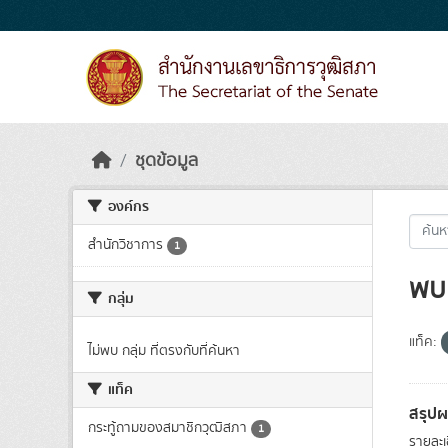
Skip to main content
ชุดข้อมูล
องค์กร
สำนักวิชาการ
1
พบ 
กลุ่ม
แท็ค:
ไม่พบ กลุ่ม ที่ตรงกับที่ค้นหา
แท็ค
สรุป
กระทู้ถามของสมาชิกวุฒิสภา
1
รายละเ