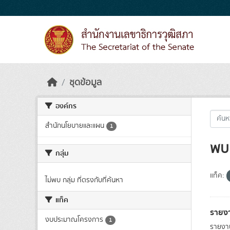
Skip to main content
ชุดข้อมูล
องค์กร
สำนักนโยบายและแผน
1
พบ 
กลุ่ม
แท็ค:
ไม่พบ กลุ่ม ที่ตรงกับที่ค้นหา
แท็ค
รายง
งบประมาณโครงการ
1
รายงา