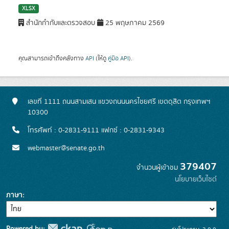
XLSX
สำนักกำกับและตรวจสอบ
25 พฤษภาคม 2569
คุณสามารถเข้าถึงคลังทาง
API
(ให้ดู
คู่มือ API
).
เลขที่ 1111 ถนนสามเสน แขวงถนนนครไชยศรี เขตดุสิต กรุงเทพฯ
10300
โทรศัพท์ : 0-2831-9111 แฟกซ์ : 0-2831-9343
webmaster@senate.go.th
379407
จำนวนผู้เข้าชม
นโยบายเว็บไซต์
ภาษา
Powered by: