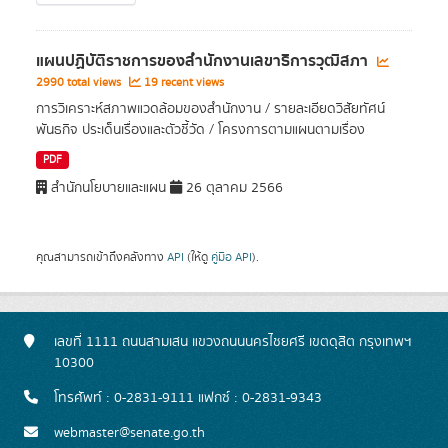
แผนปฏิบัติราชการของสำนักงานเลขาธิการวุฒิสภา
2990 total views
19 recent views
การวิเคราะห์สภาพแวดล้อมของสำนักงาน / รายละเอียดวิสัยทัศน์
พันธกิจ ประเด็นเรื่องและตัวชี้วัด / โครงการตามแผนตามเรื่อง
PDF
สำนักนโยบายและแผน
26 ตุลาคม 2566
คุณสามารถเข้าถึงคลังทาง
API
(ให้ดู
คู่มือ API
).
เลขที่ 1111 ถนนสามเสน แขวงถนนนครไชยศรี เขตดุสิต กรุงเทพฯ
10300
โทรศัพท์ : 0-2831-9111 แฟกซ์ : 0-2831-9343
webmaster@senate.go.th