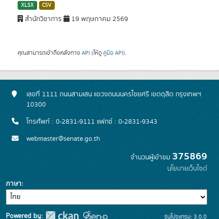
XLSX
CSV
สำนักวิชาการ
19 พฤษภาคม 2569
คุณสามารถเข้าถึงคลังทาง
API
(ให้ดู
คู่มือ API
).
เลขที่ 1111 ถนนสามเสน แขวงถนนนครไชยศรี เขตดุสิต กรุงเทพฯ
10300
โทรศัพท์ : 0-2831-9111 แฟกซ์ : 0-2831-9343
webmaster@senate.go.th
375869
จำนวนผู้เข้าชม
นโยบายเว็บไซต์
ภาษา
Powered by:
รุ่นโปรแกรม: 3.0.0