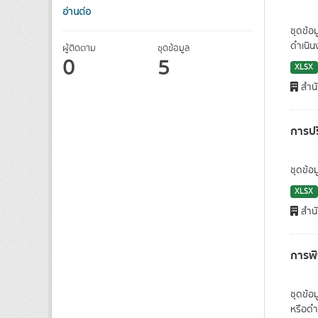
อ่านต่อ
ชุดข้อ
ดำเนิน
ผู้ติดตาม
ชุดข้อมูล
0
5
XLSX
สำนั
การปร
ชุดข้อ
XLSX
สำนั
การพ
ชุดข้อ
หรือดำ