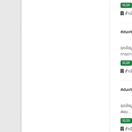
XLSX
สำนั
คณะก
ชุดข้อ
การตา
XLSX
สำนั
คณะกร
ชุดข้อ
สอบ...
XLSX
สำนั