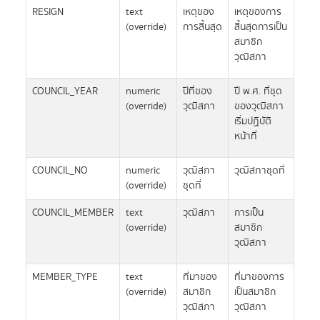
RESIGN
text
เหตุของ
เหตุของการ
(override)
การสิ้นสุด
สิ้นสุดการเป็น
สมาชิก
วุฒิสภา
COUNCIL_YEAR
numeric
ปีที่ของ
ปี พ.ศ. ที่ชุด
(override)
วุฒิสภา
ของวุฒิสภา
เริ่มปฏิบัติ
หน้าที่
COUNCIL_NO
numeric
วุฒิสภา
วุฒิสภาชุดที่
(override)
ชุดที่
COUNCIL_MEMBER
text
วุฒิสภา
การเป็น
(override)
สมาชิก
วุฒิสภา
MEMBER_TYPE
text
ที่มาของ
ที่มาของการ
(override)
สมาชิก
เป็นสมาชิก
วุฒิสภา
วุฒิสภา