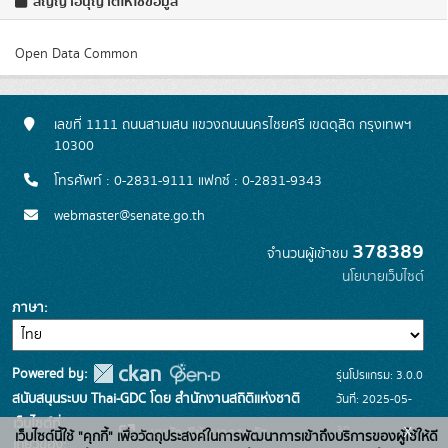
สัญญาอนุญาตให้ใช้ข้อมูล
Open Data Common
เลขที่ 1111 ถนนสามเสน แขวงถนนนครไชยศรี เขตดุสิต กรุงเทพฯ
10300
โทรศัพท์ : 0-2831-9111 แฟกซ์ : 0-2831-9343
webmaster@senate.go.th
378389
จำนวนผู้เข้าชม
นโยบายเว็บไซต์
ภาษา
Powered by:
รุ่นโปรแกรม: 3.0.0
สนับสนุนระบบ Thai-GDC โดย สำนักงานสถิติแห่งชาติ
วันที่: 2025-05-
เว็บไซต์ที่
x
30
ระบบบัญชีข้อมูลภาครัฐ
เว็บไซต์นี้ใช้ "คุกกี้" เพื่อวัตถุประสงค์ในการพัฒนาการเข้าถึงบริการของผู้ใช้ให้ดี
เกี่ยวข้อง: