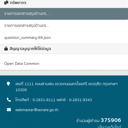
ทรัพยากร
รายการเอกสารสรุปด้านกร...
รายการเอกสารสรุปด้านกร...
question_summary-69.json
สัญญาอนุญาตให้ใช้ข้อมูล
Open Data Common
เลขที่ 1111 ถนนสามเสน แขวงถนนนครไชยศรี เขตดุสิต กรุงเทพฯ
10300
โทรศัพท์ : 0-2831-9111 แฟกซ์ : 0-2831-9343
webmaster@senate.go.th
375906
จำนวนผู้เข้าชม
นโยบายเว็บไซต์