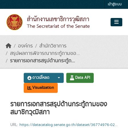
Skip to main content
เข้าสู่ระบบ
องค์กร
สำนักวิชาการ
สรุปผลการพิจารณากระทู้ถามขอ...
รายการเอกสารสรุปด้านกระทู้ถ...
ดาวน์โหลด
Data API
Visualization
รายการเอกสารสรุปด้านกระทู้ถามของ
สมาชิกวุฒิสภา
URL:
https://datacatalog.senate.go.th/dataset/36774976-026d-4746-9063-d92cde0771de/resource/09c4e205-8065-46fd-bdc1-854b24f8b8a0/download/question_summary-69.xlsx