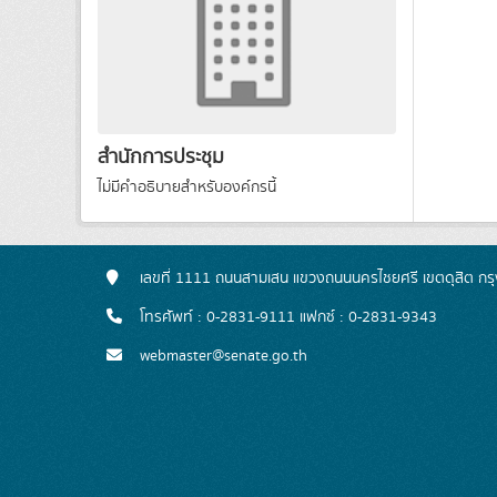
สำนักการประชุม
ไม่มีคำอธิบายสำหรับองค์กรนี้
เลขที่ 1111 ถนนสามเสน แขวงถนนนครไชยศรี เขตดุสิต ก
โทรศัพท์ : 0-2831-9111 แฟกซ์ : 0-2831-9343
webmaster@senate.go.th