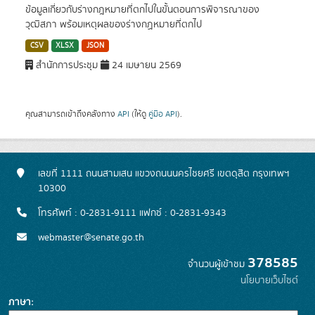
ข้อมูลเกี่ยวกับร่างกฎหมายที่ตกไปในขั้นตอนการพิจารณาของ
วุฒิสภา พร้อมเหตุผลของร่างกฏหมายที่ตกไป
CSV
XLSX
JSON
สำนักการประชุม
24 เมษายน 2569
คุณสามารถเข้าถึงคลังทาง
API
(ให้ดู
คู่มือ API
).
เลขที่ 1111 ถนนสามเสน แขวงถนนนครไชยศรี เขตดุสิต กรุงเทพฯ
10300
โทรศัพท์ : 0-2831-9111 แฟกซ์ : 0-2831-9343
webmaster@senate.go.th
378585
จำนวนผู้เข้าชม
นโยบายเว็บไซต์
ภาษา