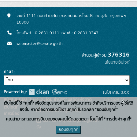
เลขที่ 1111 ถนนสามเสน แขวงถนนนครไชยศรี เขตดุสิต กรุงเทพฯ
10300
โทรศัพท์ : 0-2831-9111 แฟกซ์ : 0-2831-9343
webmaster@senate.go.th
376316
จำนวนผู้เข้าชม
นโยบายเว็บไซต์
ภาษา
Powered by:
รุ่นโปรแกรม: 3.0.0
สนับสนุนระบบ Thai-GDC โดย สำนักงานสถิติแห่งชาติ
วันที่: 2025-05-
x
เว็บไซต์นี้ใช้ "คุกกี้" เพื่อวัตถุประสงค์ในการพัฒนาการเข้าถึงบริการของผู้ใช้ให้ดี
เว็บไซต์ที่
30
ยิ่งขึ้น หากต้องการเปิดใช้งานคุกกี้ โปรดคลิก "ยอมรับคุกกี้"
ระบบบัญชีข้อมูลภาครัฐ
เกี่ยวข้อง:
คุณสามารถถอนการยินยอมของคุณได้ตลอดเวลา โดยไปที่ "การตั้งค่าคุกกี้"
บริการนามานุกรมบัญชีข้อมูลภาค
รัฐ
ยอมรับคุกกี้