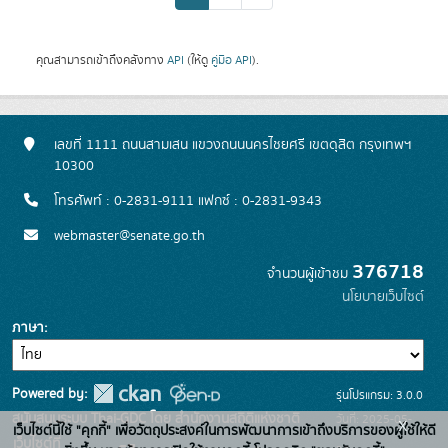
คุณสามารถเข้าถึงคลังทาง
API
(ให้ดู
คู่มือ API
).
เลขที่ 1111 ถนนสามเสน แขวงถนนนครไชยศรี เขตดุสิต กรุงเทพฯ
10300
โทรศัพท์ : 0-2831-9111 แฟกซ์ : 0-2831-9343
webmaster@senate.go.th
376718
จำนวนผู้เข้าชม
นโยบายเว็บไซต์
ภาษา
Powered by:
รุ่นโปรแกรม: 3.0.0
สนับสนุนระบบ Thai-GDC โดย สำนักงานสถิติแห่งชาติ
วันที่: 2025-05-
x
เว็บไซต์นี้ใช้ "คุกกี้" เพื่อวัตถุประสงค์ในการพัฒนาการเข้าถึงบริการของผู้ใช้ให้ดี
เว็บไซต์ที่