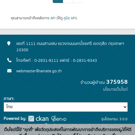
คุณสามารถเข้าถึงคลังทาง
API
(ให้ดู
คู่มือ API
).
เลขที่ 1111 ถนนสามเสน แขวงถนนนครไชยศรี เขตดุสิต กรุงเทพฯ
10300
โทรศัพท์ : 0-2831-9111 แฟกซ์ : 0-2831-9343
webmaster@senate.go.th
375958
จำนวนผู้เข้าชม
นโยบายเว็บไซต์
ภาษา
Powered by:
รุ่นโปรแกรม: 3.0.0
สนับสนุนระบบ Thai-GDC โดย สำนักงานสถิติแห่งชาติ
วันที่: 2025-05-
x
เว็บไซต์นี้ใช้ "คุกกี้" เพื่อวัตถุประสงค์ในการพัฒนาการเข้าถึงบริการของผู้ใช้ให้ดี
เว็บไซต์ที่